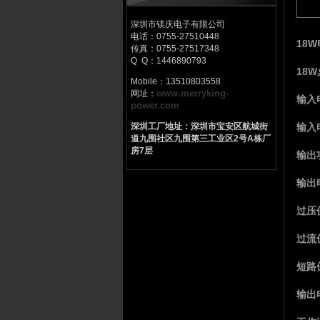
深圳市镁庆电子有限公司
电话：0755-27510448
18W
传真：0755-27517348
Q Q：1446890793
18
Mobile：13510803558
www.merryking-
网址：
输入电
power.com
深圳工厂地址：深圳市宝安区航城街
输入电
道九围社区九围第三工业区2号A栋厂
房7层
输出
输出
过压
过流
短路
输出