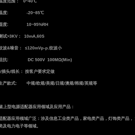
温度范围： 0~40℃
温度: -20~85℃
湿度: 10~95%RH
试>3KV： 10mA,60S
波&噪音： ≤120mVp-p.纹波小
阻抗: DC 500V 100MΩ(Min)
头/插头/线长： 按客户要求定做
生产款式: 中规/欧规/美规/日规/澳规/韩规/英规等
W桌上型电源适配器应用领域及应用产品：
适配器应用领域广泛：涉及信息工业类产品，家电类产品，灯饰类产品，
D类及电力电子等领域。