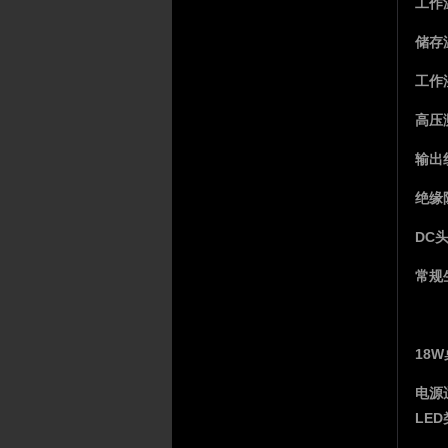
工作
储存
工作
高压测
输出纹
绝缘
DC
常规
18
电源
LE